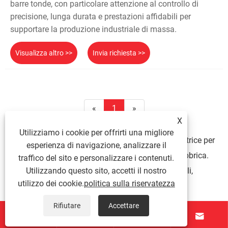
barre tonde, con particolare attenzione al controllo di
precisione, lunga durata e prestazioni affidabili per
supportare la produzione industriale di massa.
Visualizza altro >>
Invia richiesta >>
«
1
»
X
Utilizziamo i cookie per offrirti una migliore
In qualità di produttore e fornitore affidabile Rullatrice per
esperienza di navigazione, analizzare il
filetti a barra tonda in Cina, abbiamo la nostra fabbrica.
traffico del sito e personalizzare i contenuti.
Se desideri acquistare prodotti di qualità e durevoli,
Utilizzando questo sito, accetti il ​​nostro
utilizzo dei cookie.
politica sulla riservatezza
contattaci.
Rifiutare
Accettare
Consigli sulle notizie



