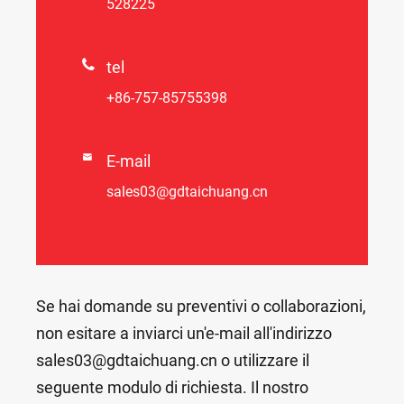
528225

tel
+86-757-85755398

E-mail
sales03@gdtaichuang.cn
Se hai domande su preventivi o collaborazioni,
non esitare a inviarci un'e-mail all'indirizzo
sales03@gdtaichuang.cn o utilizzare il
seguente modulo di richiesta. Il nostro