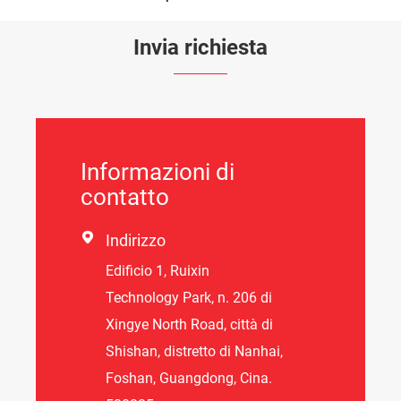
Invia richiesta
Informazioni di
contatto

Indirizzo
Edificio 1, Ruixin
Technology Park, n. 206 di
Xingye North Road, città di
Shishan, distretto di Nanhai,
Foshan, Guangdong, Cina.