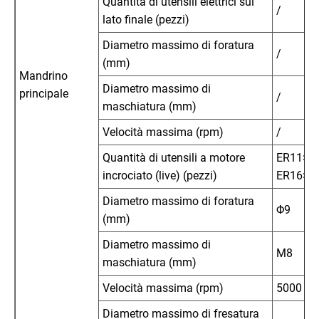
Quantità di utensili elettrici sul
/
lato finale (pezzi)
Diametro massimo di foratura
/
(mm)
Mandrino
Diametro massimo di
principale
/
maschiatura (mm)
Velocità massima (rpm)
/
Quantità di utensili a motore
ER11×2 
incrociato (live) (pezzi)
ER16×2
Diametro massimo di foratura
Φ9
(mm)
Diametro massimo di
M8
maschiatura (mm)
Velocità massima (rpm)
5000
Diametro massimo di fresatura