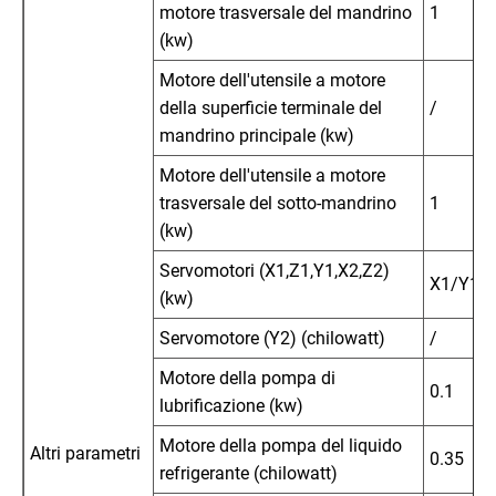
motore trasversale del mandrino
1
(kw)
Motore dell'utensile a motore
della superficie terminale del
/
mandrino principale (kw)
Motore dell'utensile a motore
trasversale del sotto-mandrino
1
(kw)
Servomotori (X1,Z1,Y1,X2,Z2)
X1/Y1/Z
(kw)
Servomotore (Y2) (chilowatt)
/
Motore della pompa di
0.1
lubrificazione (kw)
Motore della pompa del liquido
Altri parametri
0.35
refrigerante (chilowatt)