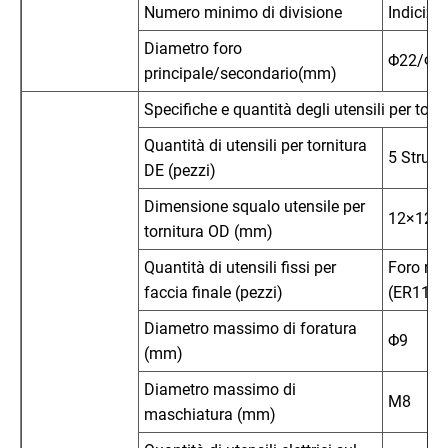
Numero minimo di divisione
Indicizz
Diametro foro
Φ22/Φ2
principale/secondario(mm)
Specifiche e quantità degli utensili per torn
Quantità di utensili per tornitura
5 Strume
DE (pezzi)
Dimensione squalo utensile per
12×12
tornitura OD (mm)
Quantità di utensili fissi per
Foro ro
faccia finale (pezzi)
(ER11)
Diametro massimo di foratura
Φ9
(mm)
Diametro massimo di
M8
maschiatura (mm)