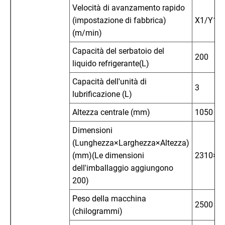
Velocità di avanzamento rapido
(impostazione di fabbrica)
X1/Y1/Z
(m/min)
Capacità del serbatoio del
200
liquido refrigerante(L)
Capacità dell'unità di
3
lubrificazione (L)
Altezza centrale (mm)
1050
Dimensioni
(Lunghezza×Larghezza×Altezza)
(mm)(Le dimensioni
2310×1
dell'imballaggio aggiungono
200)
Peso della macchina
2500
(chilogrammi)