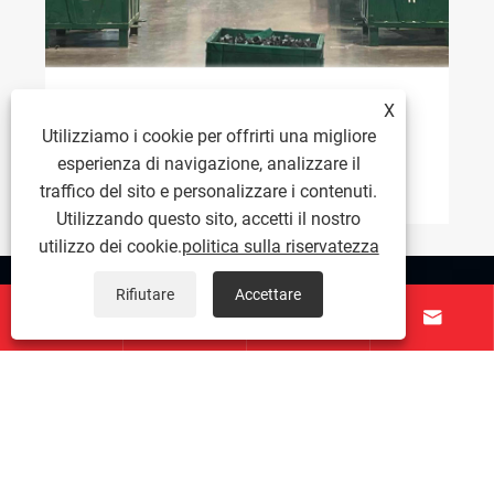
Macchine per maschiatura di dadi
X
TAICHUANG per la fabbrica indiana di
Utilizziamo i cookie per offrirti una migliore
elementi di fissaggio
esperienza di navigazione, analizzare il
Visualizza altro >>
traffico del sito e personalizzare i contenuti.
Utilizzando questo sito, accetti il ​​nostro
utilizzo dei cookie.
politica sulla riservatezza
Chi siamo
Rifiutare
Accettare




Prodotti
Contattaci
SEGUICI