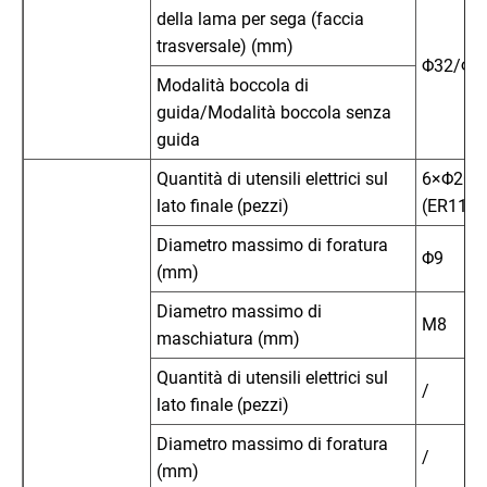
della lama per sega (faccia
trasversale) (mm)
Φ32/Φ6
Modalità boccola di
guida/Modalità boccola senza
guida
Quantità di utensili elettrici sul
6×Φ20Fo
lato finale (pezzi)
(ER11)
Diametro massimo di foratura
Φ9
(mm)
Diametro massimo di
M8
maschiatura (mm)
Quantità di utensili elettrici sul
/
lato finale (pezzi)
Diametro massimo di foratura
/
(mm)