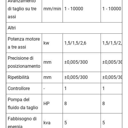
Avanzamento
di taglio su tre
mm/min
1 - 10000
1 - 10000
assi
Altri
Potenza motore
kw
1,5/1,5/2,6
1,5/1,5/2,6
a tre assi
Precisione di
mm
±0,005/300
±0,005/300
posizionamento
Ripetibilità
mm
±0,005/300
±0,005/300
Controllore
-
1
1
Pompa del
HP
8
8
fluido da taglio
Fabbisogno di
kva
5
5
energia