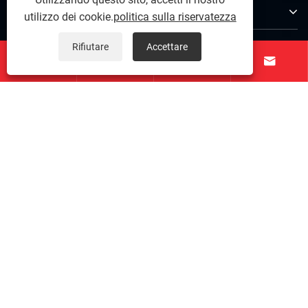
Chi siamo
utilizzo dei cookie.
politica sulla riservatezza
Prodotti
Rifiutare
Accettare




Contattaci
SEGUICI
Copyright © 2026 Taichuang Intelligent Equipment
(Foshan) Co., Ltd. Tutti i diritti riservati.
Links
|
Sitemap
|
RSS
|
XML
|
politica sulla riservatezza