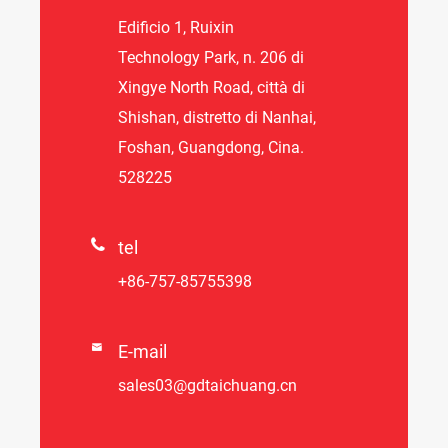
Edificio 1, Ruixin
Technology Park, n. 206 di
Xingye North Road, città di
Shishan, distretto di Nanhai,
Foshan, Guangdong, Cina.
528225

tel
+86-757-85755398

E-mail
sales03@gdtaichuang.cn