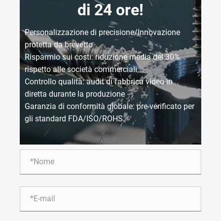
di 24 ore!
Personalizzazione di precisione/Innovazione
protetta da brevetto
Risparmio sui costi: riduzione media del 30%
rispetto alle società commerciali
Controllo qualità: audit di fabbrica video in
diretta durante la produzione
Garanzia di conformità globale: pre-verificato per
gli standard FDA/ISO/ROHS.