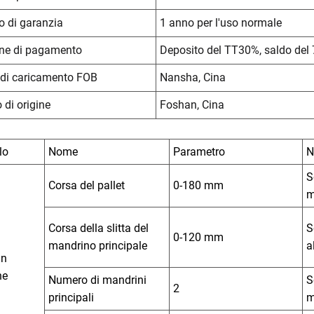
 di garanzia
1 anno per l'uso normale
ne di pagamento
Deposito del TT30%, saldo del
 di caricamento FOB
Nansha, Cina
 di origine
Foshan, Cina
lo
Nome
Parametro
N
S
Corsa del pallet
0-180 mm
m
Corsa della slitta del
S
0-120 mm
mandrino principale
a
in
ne
Numero di mandrini
S
2
principali
m