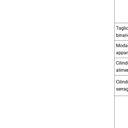
Taglio
binari
Modal
appar
Cilind
alime
Cilind
serra