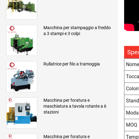
Macchina per stampaggio a freddo
a 3 stampi e 3 colpi
Spec
Nome 
Rullatrice per filo a tramoggia
Tocca
Colori
Stand
Macchina per foratura e
maschiatura a tavola rotante a 6
stazioni
Modal
MOQ
Tempi
Macchina per foratura e