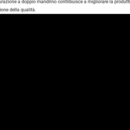
urazione a doppio mandrino contribuisce a migliorare la produt
ione della qualità.