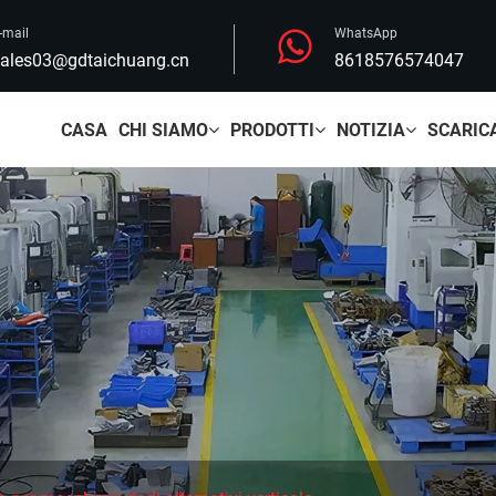
-mail
WhatsApp
ales03@gdtaichuang.cn
8618576574047
CASA
CHI SIAMO
PRODOTTI
NOTIZIA
SCARIC