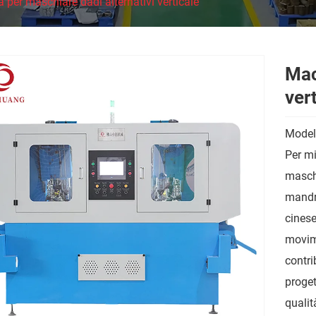
per maschiare dadi alternativi verticale
Mac
ver
Model
Per mi
maschi
mandr
cinese
movime
contri
proget
qualit