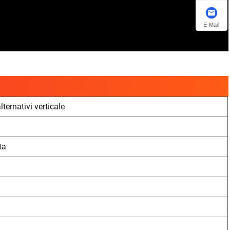
E-Mail
ernativi verticale
sta