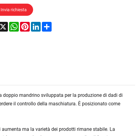
Invia richiesta
acebook
X
WhatsApp
Pinterest
LinkedIn
Share
a doppio mandrino sviluppata per la produzione di dadi di
rdere il controllo della maschiatura. È posizionato come
 aumenta ma la varietà dei prodotti rimane stabile. La