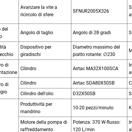
Avanzare la vite a
S
SFNUR2005X326
ricircolo di sfere
a
 del
Angolo di taglio
Angolo di 28 gradi
S
o
ità
Dispositivo per
Diametro massimo del
M
ecchio
giradischi
piatto rotante: ∅230
ro di
I
Cilindro
Airtac MA32X100SCA
ntazione
a
Cilindro
Airtac SDA80X50SB
C
ro di
ggio
Cilindro dell'olio
D32X50SB
S
Produttività per
10-20 pezzi/minuto
K
mandrino
Motore della pompa di
Potenza: 370 W-flusso:
I
raffreddamento
120 L/min
a