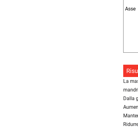
Asse
Risu
La mas
mandri
Dalla 
Aument
Manten
Ridurr