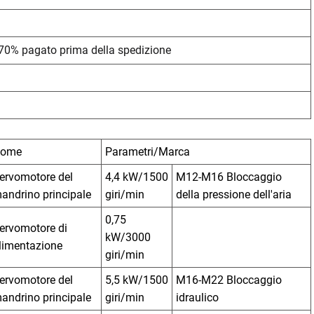
 70% pagato prima della spedizione
ome
Parametri/Marca
ervomotore del
4,4 kW/1500
M12-M16 Bloccaggio
andrino principale
giri/min
della pressione dell'aria
0,75
ervomotore di
kW/3000
limentazione
giri/min
ervomotore del
5,5 kW/1500
M16-M22 Bloccaggio
andrino principale
giri/min
idraulico