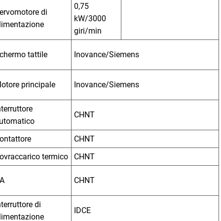
0,75
ervomotore di
kW/3000
limentazione
giri/min
chermo tattile
Inovance/Siemens
otore principale
Inovance/Siemens
nterruttore
CHNT
utomatico
ontattore
CHNT
ovraccarico termico
CHNT
A
CHNT
nterruttore di
IDCE
limentazione