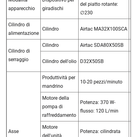
del piatto rotante:
apparecchio
giradischi
pri
∅230
Cilindro di
Int
Cilindro
Airtac MA32X100SCA
alimentazione
au
Cilindro
Airtac SDA80X50SB
Co
Cilindro di
So
serraggio
Cilindro dell'olio
D32X50SB
te
Produttività per
10-20 pezzi/minuto
KA
mandrino
Motore della
Potenza: 370 W-
Int
pompa di
flusso: 120 L/min
al
raffreddamento
Motore
Asse
Potenza: cilindrata
Se
dell'unità