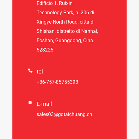
Edificio 1, Ruixin
Technology Park, n. 206 di
Xingye North Road, città di
Shishan, distretto di Nanhai,
Foshan, Guangdong, Cina.
528225

tel
+86-757-85755398

E-mail
sales03@gdtaichuang.cn