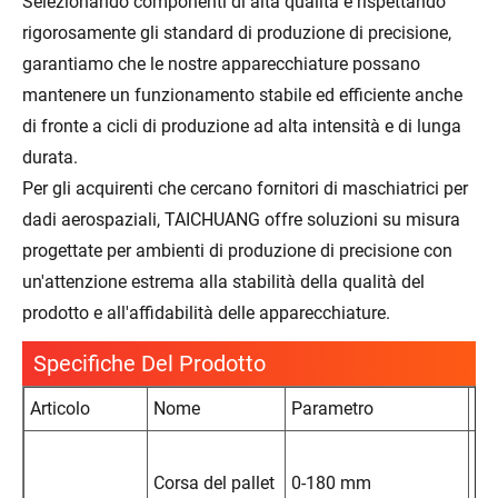
Selezionando componenti di alta qualità e rispettando
rigorosamente gli standard di produzione di precisione,
garantiamo che le nostre apparecchiature possano
mantenere un funzionamento stabile ed efficiente anche
di fronte a cicli di produzione ad alta intensità e di lunga
durata.
Per gli acquirenti che cercano fornitori di maschiatrici per
dadi aerospaziali, TAICHUANG offre soluzioni su misura
progettate per ambienti di produzione di precisione con
un'attenzione estrema alla stabilità della qualità del
prodotto e all'affidabilità delle apparecchiature.
Specifiche Del Prodotto
Articolo
Nome
Parametro
No
Se
Corsa del pallet
0-180 mm
de