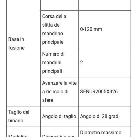
pri
Corsa della
Se
slitta del
0-120 mm
di
mandrino
al
Base in
principale
fusione
Numero di
Se
mandrini
2
de
principali
pri
Avanzare la vite
Se
a ricircolo di
SFNUR2005X326
di
sfere
al
Taglio del
Sc
Angolo di taglio
Angolo di 28 gradi
binario
tat
Diametro massimo
Modalità
Dispositivo per
Mo