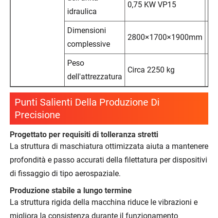
0,75 KW VP15
ori
idraulica
Dimensioni
Se
2800×1700×1900mm
complessive
cil
Peso
Circa 2250 kg
dell'attrezzatura
Punti Salienti Della Produzione Di
Precisione
Progettato per requisiti di tolleranza stretti
La struttura di maschiatura ottimizzata aiuta a mantenere
profondità e passo accurati della filettatura per dispositivi
di fissaggio di tipo aerospaziale.
Produzione stabile a lungo termine
La struttura rigida della macchina riduce le vibrazioni e
migliora la consistenza durante il funzionamento