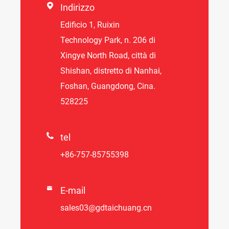

Indirizzo
Edificio 1, Ruixin
Technology Park, n. 206 di
Xingye North Road, città di
Shishan, distretto di Nanhai,
Foshan, Guangdong, Cina.
528225

tel
+86-757-85755398

E-mail
sales03@gdtaichuang.cn