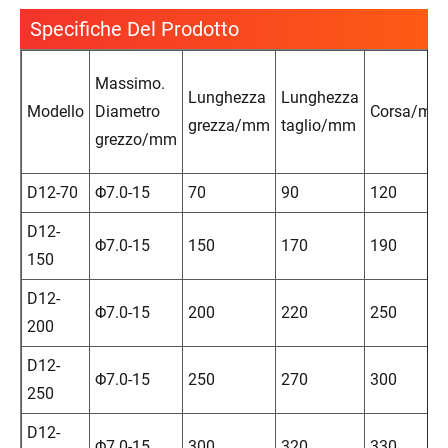
Specifiche Del Prodotto
Massimo.
Lunghezza
Lunghezza
Modello
Diametro
Corsa/mm
grezza/mm
taglio/mm
grezzo/mm
D12-70
Φ7.0-15
70
90
120
D12-
Φ7.0-15
150
170
190
150
D12-
Φ7.0-15
200
220
250
200
D12-
Φ7.0-15
250
270
300
250
D12-
Φ7.0-15
300
320
330