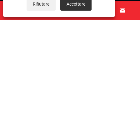
Rifiutare
Accettare




Chi siamo
Prodotti
Contattaci
SEGUICI
Copyright © 2026 Taichuang Intelligent Equipment
(Foshan) Co., Ltd. Tutti i diritti riservati.
Links
|
Sitemap
|
RSS
|
XML
|
politica sulla riservatezza