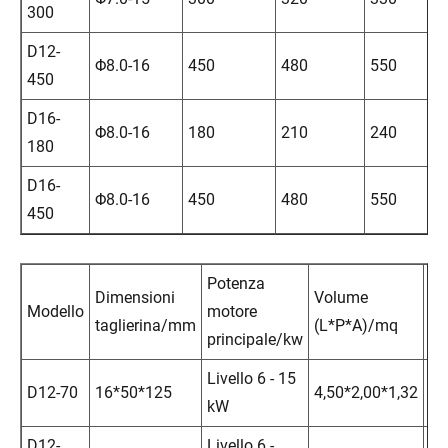
300
D12-
Φ8.0-16
450
480
550
450
D16-
Φ8.0-16
180
210
240
180
D16-
Φ8.0-16
450
480
550
450
Potenza
Dimensioni
Volume
Modello
motore
Pe
taglierina/mm
(L*P*A)/mq
principale/kw
Livello 6 - 15
D12-70
16*50*125
4,50*2,00*1,32
79
kW
D12-
Livello 6 -